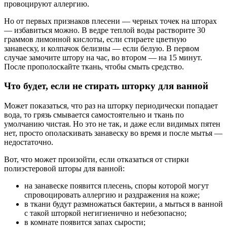
провоцируют аллергию.
Но от первых признаков плесени — черных точек на шторах
— избавиться можно. В ведре теплой воды растворите 30
граммов лимонной кислоты, если стираете цветную
занавеску, и колпачок белизны — если белую. В первом
случае замочите штору на час, во втором — на 15 минут.
После прополоскайте ткань, чтобы смыть средство.
Что будет, если не стирать шторку для ванной
Может показаться, что раз на шторку периодически попадает
вода, то грязь смывается самостоятельно и ткань по
умолчанию чистая. Но это не так, и даже если видимых пятен
нет, просто ополаскивать занавеску во время и после мытья —
недостаточно.
Вот, что может произойти, если отказаться от стирки
полиэстеровой шторы для ванной:
на занавеске появится плесень, споры которой могут
спровоцировать аллергию и раздражения на коже;
в ткани будут размножаться бактерии, а мыться в ванной
с такой шторкой негигиенично и небезопасно;
в комнате появится запах сырости;