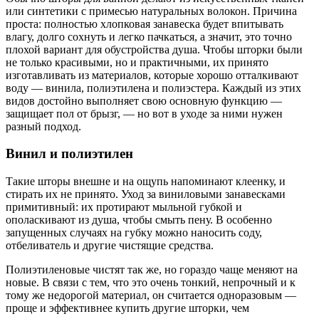
или синтетики с примесью натуральных волокон. Причина
проста: полностью хлопковая занавеска будет впитывать
влагу, долго сохнуть и легко пачкаться, а значит, это точно
плохой вариант для обустройства душа. Чтобы шторки были
не только красивыми, но и практичными, их принято
изготавливать из материалов, которые хорошо отталкивают
воду — винила, полиэтилена и полиэстера. Каждый из этих
видов достойно выполняет свою основную функцию —
защищает пол от брызг, — но вот в уходе за ними нужен
разный подход.
Винил и полиэтилен
Такие шторы внешне и на ощупь напоминают клеенку, и
стирать их не принято. Уход за виниловыми занавесками
примитивный: их протирают мыльной губкой и
ополаскивают из душа, чтобы смыть пену. В особенно
запущенных случаях на губку можно наносить соду,
отбеливатель и другие чистящие средства.
Полиэтиленовые чистят так же, но гораздо чаще меняют на
новые. В связи с тем, что это очень тонкий, непрочный и к
тому же недорогой материал, он считается одноразовым —
проще и эффективнее купить другие шторки, чем