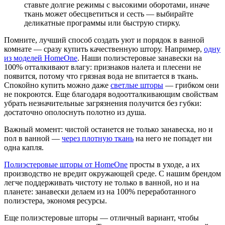
ставьте долгие режимы с высокими оборотами, иначе
ткань может обесцветиться и сесть — выбирайте
деликатные программы или быструю стирку.
Помните, лучший способ создать уют и порядок в ванной
комнате — сразу купить качественную штору. Например,
одну
из моделей HomeOne
. Наши полиэстеровые занавески на
100% отталкивают влагу: признаков налета и плесени не
появится, потому что грязная вода не впитается в ткань.
Спокойно купить можно даже
светлые шторы
— грибком они
не покроются. Еще благодаря водоотталкивающим свойствам
убрать незначительные загрязнения получится без губки:
достаточно ополоснуть полотно из душа.
Важный момент: чистой останется не только занавеска, но и
пол в ванной —
через плотную ткань
на него не попадет ни
одна капля.
Полиэстеровые шторы от HomeOne
просты в уходе, а их
производство не вредит окружающей среде. С нашим брендом
легче поддерживать чистоту не только в ванной, но и на
планете: занавески делаем из на 100% переработанного
полиэстера, экономя ресурсы.
Еще полиэстеровые шторы — отличный вариант, чтобы