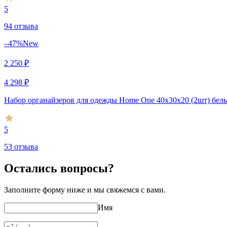
5
94 отзыва
–47%
New
2 250
₽
4 298
₽
Набор органайзеров для одежды Home One 40х30х20 (2шт) бел
5
53 отзыва
Остались вопросы?
Заполните форму ниже и мы свяжемся с вами.
Имя