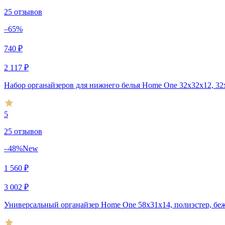
25 отзывов
–65%
740
₽
2 117
₽
Набор органайзеров для нижнего белья Home One 32х32х12, 32
5
25 отзывов
–48%
New
1 560
₽
3 002
₽
Универсальный органайзер Home One 58х31х14, полиэстер, бе