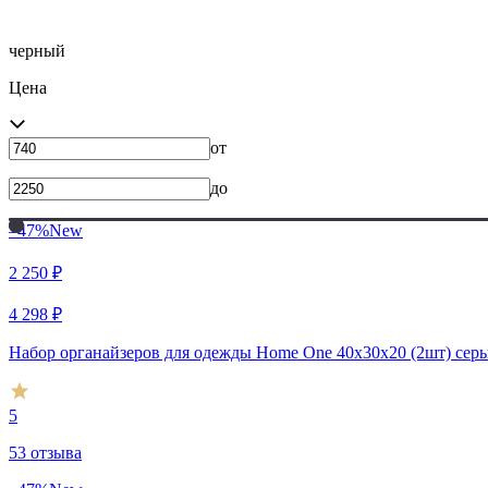
черный
Цена
от
до
–47%
New
2 250
₽
4 298
₽
Набор органайзеров для одежды Home One 40х30х20 (2шт) сер
5
53 отзыва