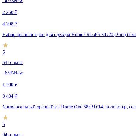
–47%
New
2 250
₽
4 298
₽
Набор органайзеров для одежды Home One 40х30х20 (2шт) бе
5
53 отзыва
–65%
New
1 200
₽
3 434
₽
Универсальный органайзер Home One 58х31х14, полиэстер, се
5
94 отзыва