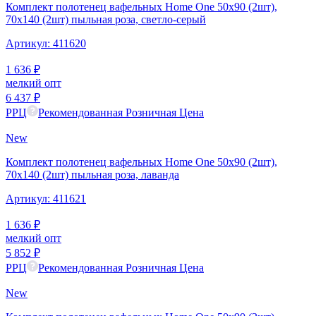
Комплект полотенец вафельных Home One 50х90 (2шт),
70х140 (2шт) пыльная роза, светло-серый
Артикул:
411620
1 636
₽
мелкий опт
6 437
₽
РРЦ
Рекомендованная Розничная Цена
New
Комплект полотенец вафельных Home One 50х90 (2шт),
70х140 (2шт) пыльная роза, лаванда
Артикул:
411621
1 636
₽
мелкий опт
5 852
₽
РРЦ
Рекомендованная Розничная Цена
New