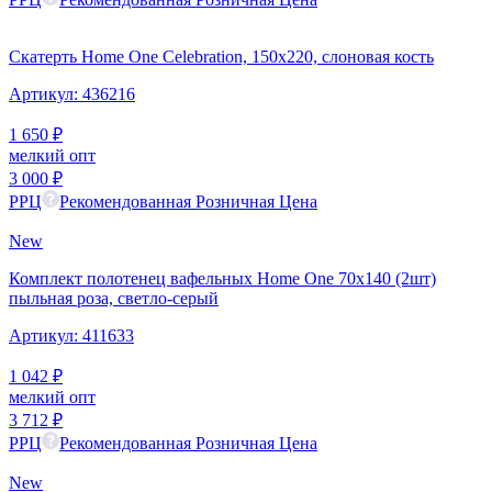
Скатерть Home One Celebration, 150х220, слоновая кость
Артикул:
436216
1 650
₽
мелкий опт
3 000
₽
РРЦ
Рекомендованная Розничная Цена
New
Комплект полотенец вафельных Home One 70х140 (2шт)
пыльная роза, светло-серый
Артикул:
411633
1 042
₽
мелкий опт
3 712
₽
РРЦ
Рекомендованная Розничная Цена
New