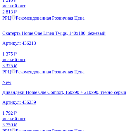
1 210
₽
мелкий опт
2 813
₽
РРЦ
Рекомендованная Розничная Цена
Скатерть Home One Linen Twigs, 140х180, бежевый
Артикул:
436213
1 375
₽
мелкий опт
3 375
₽
РРЦ
Рекомендованная Розничная Цена
New
Дивандеки Home One Comfort, 160x90 + 210x90, темно-серый
Артикул:
436239
1 792
₽
мелкий опт
3 750
₽
РРЦ
Рекомендованная Розничная Цена