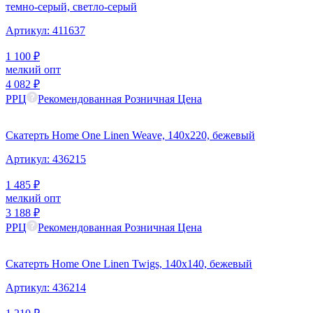
темно-серый, светло-серый
Артикул:
411637
1 100
₽
мелкий опт
4 082
₽
РРЦ
Рекомендованная Розничная Цена
Скатерть Home One Linen Weave, 140х220, бежевый
Артикул:
436215
1 485
₽
мелкий опт
3 188
₽
РРЦ
Рекомендованная Розничная Цена
Скатерть Home One Linen Twigs, 140х140, бежевый
Артикул:
436214