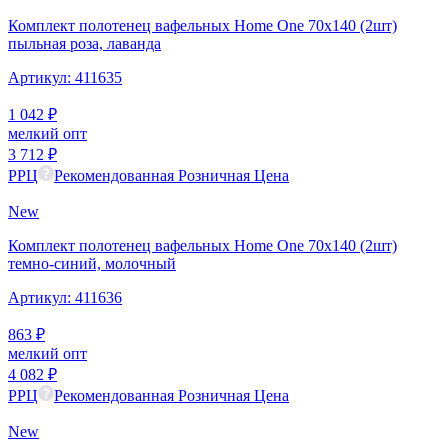
Комплект полотенец вафельных Home One 70х140 (2шт)
пыльная роза, лаванда
Артикул:
411635
1 042
₽
мелкий опт
3 712
₽
РРЦ
Рекомендованная Розничная Цена
New
Комплект полотенец вафельных Home One 70х140 (2шт)
темно-синий, молочный
Артикул:
411636
863
₽
мелкий опт
4 082
₽
РРЦ
Рекомендованная Розничная Цена
New