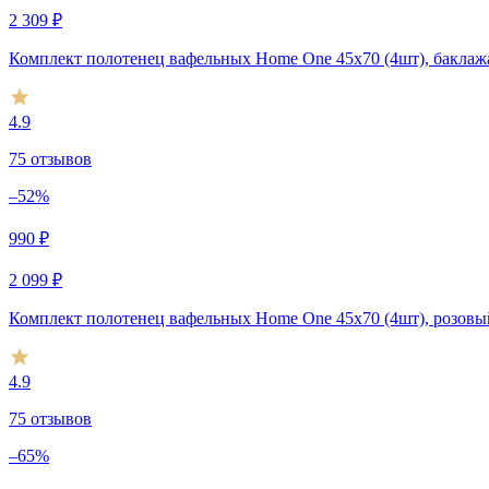
2 309
₽
Комплект полотенец вафельных Home One 45х70 (4шт), баклаж
4.9
75 отзывов
–52%
990
₽
2 099
₽
Комплект полотенец вафельных Home One 45х70 (4шт), розовы
4.9
75 отзывов
–65%