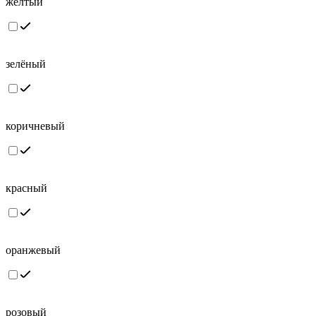
желтый
зелёный
коричневый
красный
оранжевый
розовый