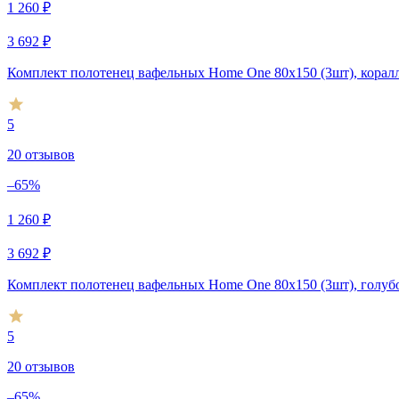
1 260
₽
3 692
₽
Комплект полотенец вафельных Home One 80х150 (3шт), корал
5
20 отзывов
–65%
1 260
₽
3 692
₽
Комплект полотенец вафельных Home One 80х150 (3шт), голуб
5
20 отзывов
–65%