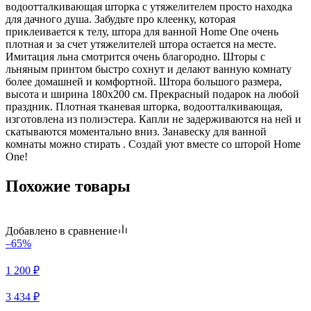
водоотталкивающая шторка с утяжелителем просто находка
для дачного душа. Забудьте про клеенку, которая
приклеивается к телу, штора для ванной Home One очень
плотная и за счет утяжелителей штора остается на месте.
Имитация льна смотрится очень благородно. Шторы c
льняным принтом быстро сохнут и делают ванную комнату
более домашней и комфортной. Штора большого размера,
высота и ширина 180х200 см. Прекрасный подарок на любой
праздник. Плотная тканевая шторка, водоотталкивающая,
изготовлена из полиэстера. Капли не задерживаются на ней и
скатываются моментально вниз. Занавеску для ванной
комнаты можно стирать . Создай уют вместе со шторой Home
One!
Похожие товары
Добавлено в сравнение
–65%
1 200
₽
3 434
₽