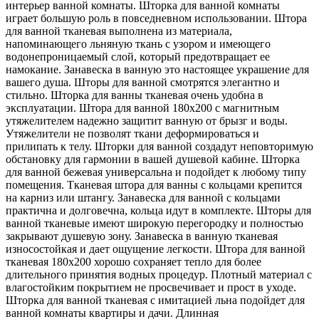
интерьер ванной комнаты. Шторка для ванной комнаты
играет большую роль в повседневном использовании. Штора
для ванной тканевая выполнена из материала,
напоминающего льняную ткань с узором и имеющего
водонепроницаемый слой, который предотвращает ее
намокание. Занавеска в ванную это настоящее украшение для
вашего душа. Шторы для ванной смотрятся элегантно и
стильно. Шторка для ванны тканевая очень удобна в
эксплуатации. Штора для ванной 180х200 с магнитным
утяжелителем надежно защитит ванную от брызг и воды.
Утяжелители не позволят ткани деформироваться и
прилипать к телу. Шторки для ванной создадут неповторимую
обстановку для гармонии в вашей душевой кабине. Шторка
для ванной бежевая универсальна и подойдет к любому типу
помещения. Тканевая штора для ванны с кольцами крепится
на карниз или штангу. Занавеска для ванной с кольцами
практична и долговечна, кольца идут в комплекте. Шторы для
ванной тканевые имеют широкую перегородку и полностью
закрывают душевую зону. Занавеска в ванную тканевая
износостойкая и дает ощущение легкости. Штора для ванной
тканевая 180х200 хорошо сохраняет тепло для более
длительного принятия водных процедур. Плотный материал с
влагостойким покрытием не просвечивает и прост в уходе.
Шторка для ванной тканевая с имитацией льна подойдет для
ванной комнаты квартиры и дачи. Длинная