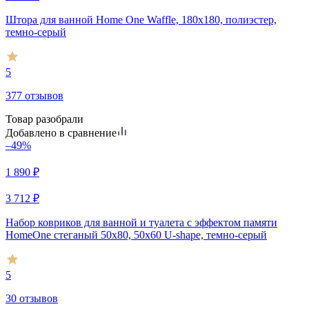
Штора для ванной Home One Waffle, 180х180, полиэстер,
темно-серый
5
377 отзывов
Товар разобрали
Добавлено в сравнение
–49%
1 890
₽
3 712
₽
Набор ковриков для ванной и туалета с эффектом памяти
HomeOne стеганый 50х80, 50х60 U-shape, темно-серый
5
30 отзывов