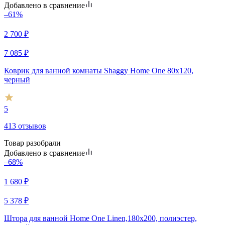
Добавлено в сравнение
–61%
2 700
₽
7 085
₽
Коврик для ванной комнаты Shaggy Home One 80х120,
черный
5
413 отзывов
Товар разобрали
Добавлено в сравнение
–68%
1 680
₽
5 378
₽
Штора для ванной Home One Linen,180х200, полиэстер,