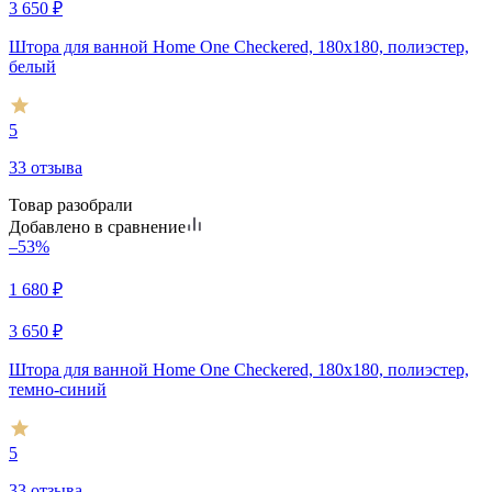
3 650
₽
Штора для ванной Home One Checkered, 180х180, полиэстер,
белый
5
33 отзыва
Товар разобрали
Добавлено в сравнение
–53%
1 680
₽
3 650
₽
Штора для ванной Home One Checkered, 180х180, полиэстер,
темно-синий
5
33 отзыва