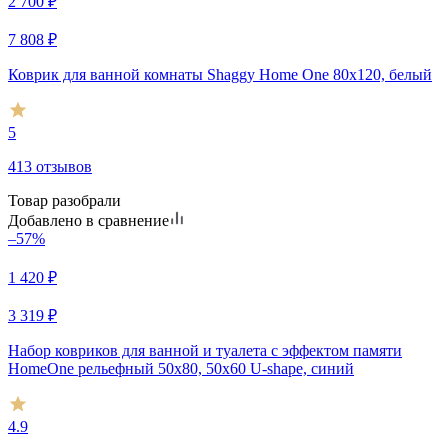
2 700
₽
7 808
₽
Коврик для ванной комнаты Shaggy Home One 80х120, белый
5
413 отзывов
Товар разобрали
Добавлено в сравнение
–57%
1 420
₽
3 319
₽
Набор ковриков для ванной и туалета с эффектом памяти
HomeOne рельефный 50х80, 50х60 U-shape, синий
4.9