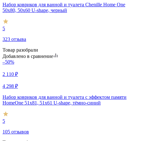
Набор ковриков для ванной и туалета Chenille Home One
50х80, 50х60 U-shape, черный
5
323 отзыва
Товар разобрали
Добавлено в сравнение
–50%
2 110
₽
4 298
₽
Набор ковриков для ванной и туалета с эффектом памяти
HomeOne 51х81, 51х61 U-shape, тёмно-синий
5
105 отзывов