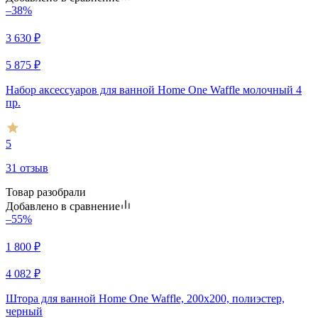
–38%
3 630
₽
5 875
₽
Набор аксессуаров для ванной Home One Waffle молочный 4
пр.
5
31 отзыв
Товар разобрали
Добавлено в сравнение
–55%
1 800
₽
4 082
₽
Штора для ванной Home One Waffle, 200х200, полиэстер,
черный