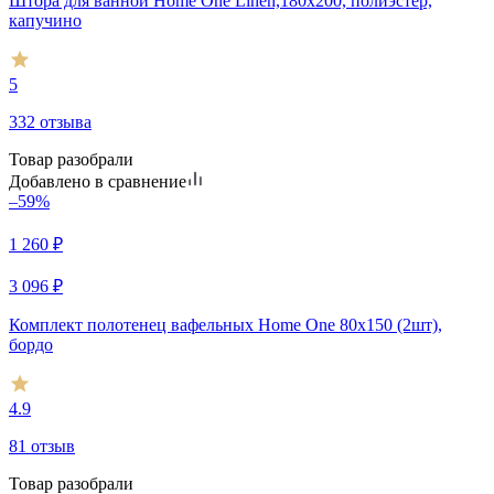
Штора для ванной Home One Linen,180х200, полиэстер,
капучино
5
332 отзыва
Товар разобрали
Добавлено в сравнение
–59%
1 260
₽
3 096
₽
Комплект полотенец вафельных Home One 80х150 (2шт),
бордо
4.9
81 отзыв
Товар разобрали